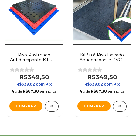
Piso Pastilhado
Kit 5m² Piso Lavrado
Antiderrapante Kit 5m²
Antiderrapante PVC |
PVC | 30x30cm |
Diamante 30x30cm |
Direct Borrachas
Direct Borrachas
R$349,50
R$349,50
R$339,02
com
Pix
R$339,02
com
Pix
4
x de
R$87,38
sem juros
4
x de
R$87,38
sem juros
COMPRAR
COMPRAR