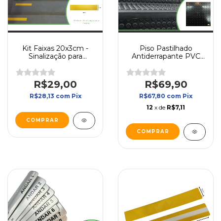
Kit Faixas 20x3cm -
Piso Pastilhado
Sinalização para
Antiderrapante PVC
Degrau
30x30 | 1m² - Direct
Borrachas
R$29,00
R$69,90
R$28,13
com
Pix
R$67,80
com
Pix
12
x de
R$7,11
COMPRAR
COMPRAR