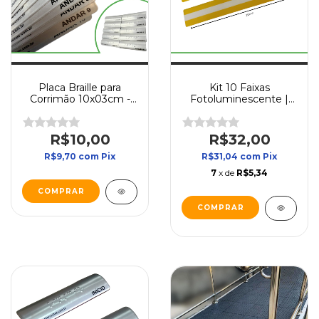
Placa Braille para
Kit 10 Faixas
Corrimão 10x03cm -
Fotoluminescente |
Indicação de
20x3 cm | Sinalização
Pavimento
para Degrau
R$10,00
R$32,00
R$9,70
com
Pix
R$31,04
com
Pix
7
x de
R$5,34
COMPRAR