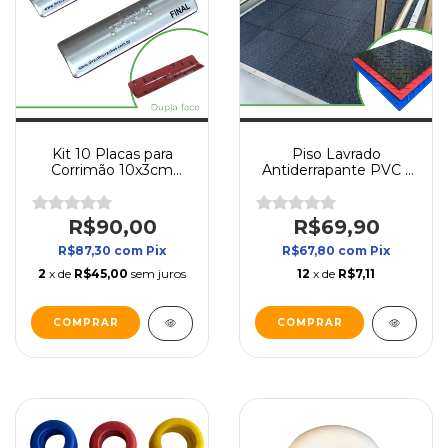
Kit 10 Placas para
Piso Lavrado
Corrimão 10x3cm
Antiderrapante PVC |
(Braile)
Diamante 30x30cm |
1m²
R$90,00
R$69,90
R$87,30
com
Pix
R$67,80
com
Pix
2
x de
R$45,00
sem juros
12
x de
R$7,11
COMPRAR
COMPRAR