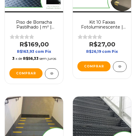
Piso de Borracha
Kit 10 Faixas
Pastilhado | m² |
Fotoluminescente |
50x50cm |
7x3 cm | Sinalização
Antiderrapante
para Degrau
R$169,00
R$27,00
R$163,93
com
Pix
R$26,19
com
Pix
3
x de
R$56,33
sem juros
COMPRAR