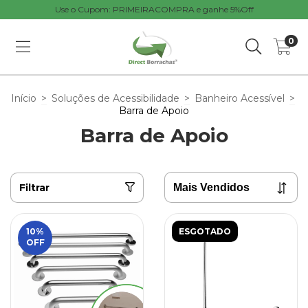
Use o Cupom: PRIMEIRACOMPRA e ganhe 5%Off
0
Início
>
Soluções de Acessibilidade
>
Banheiro Acessível
>
Barra de Apoio
Barra de Apoio
Filtrar
10
%
ESGOTADO
OFF