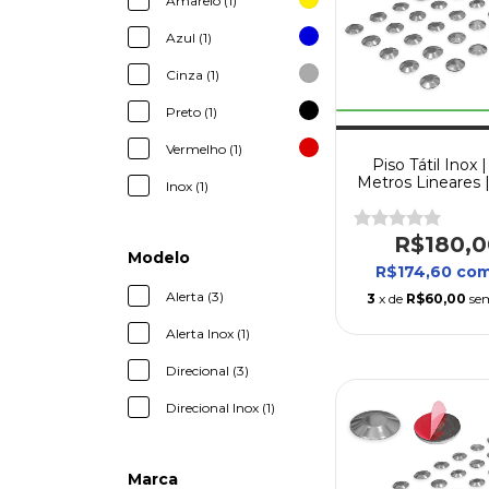
Amarelo (1)
Azul (1)
Cinza (1)
Preto (1)
Vermelho (1)
Piso Tátil Inox |
Metros Lineares |
Inox (1)
ou Direcional | 
Borrachas
R$180,0
Modelo
R$174,60
co
Alerta (3)
3
x de
R$60,00
se
Alerta Inox (1)
Direcional (3)
Direcional Inox (1)
Marca