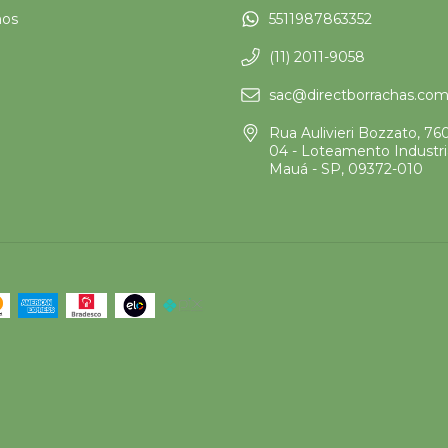
os
5511987863352
o
(11) 2011-9058
sac@directborrachas.com
Rua Aulivieri Bozzato, 76
04 - Loteamento Industria
Mauá - SP, 09372-010