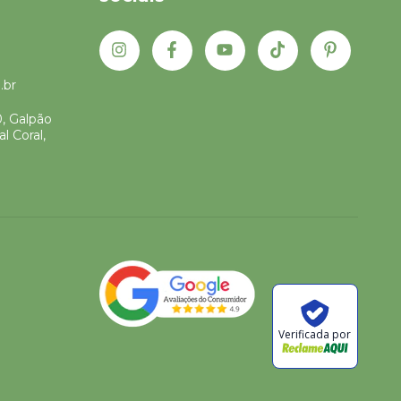
.br
0, Galpão
l Coral,
Verificada por