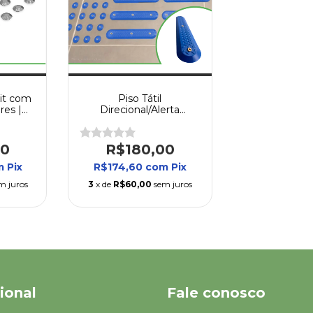
Kit com
Piso Tátil
res |
Direcional/Alerta
nal |
Parafuso Elementos
has
Soltos - 1ml
00
R$180,00
m
Pix
R$174,60
com
Pix
m juros
3
x de
R$60,00
sem juros
cional
Fale conosco