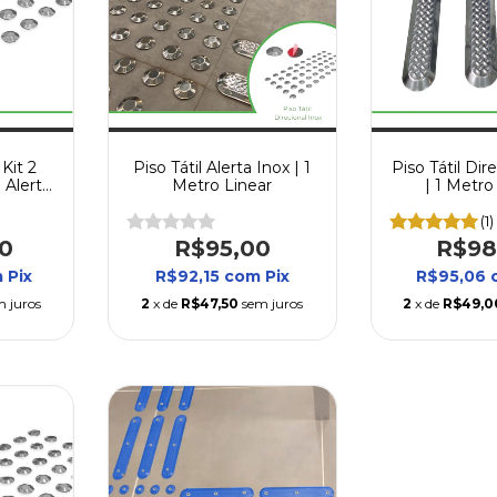
 Kit 2
Piso Tátil Alerta Inox | 1
Piso Tátil Dir
 Alerta
Metro Linear
| 1 Metro
Direct
(1)
0
R$95,00
R$98
m
Pix
R$92,15
com
Pix
R$95,06
m juros
2
x de
R$47,50
sem juros
2
x de
R$49,0