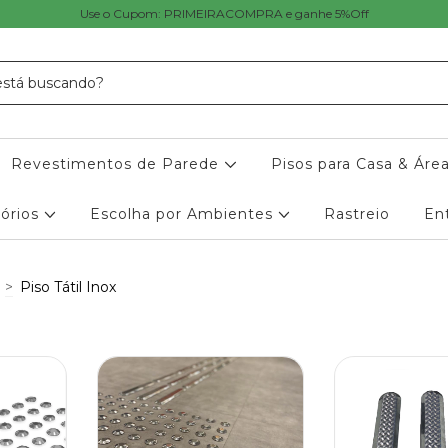
Use o Cupom: PRIMEIRACOMPRA e ganhe 5%Off
Revestimentos de Parede
Pisos para Casa & Áre
órios
Escolha por Ambientes
Rastreio
En
>
Piso Tátil Inox