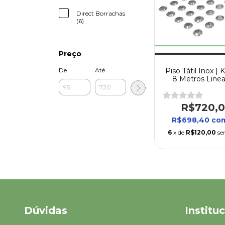
Direct Borrachas
(6)
Preço
De
Até
Piso Tátil Inox | 
8 Metros Linea
Alerta e Direcio
Direct Borrac
R$720,
R$698,40
co
6
x de
R$120,00
se
Dúvidas
Institu